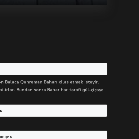
örən Balaca Qəhrəman Baharı xilas etmək istəyir.
lirlər. Bundan sonra Bahar hər tərəfi gül-çiçəyə
к
овщик