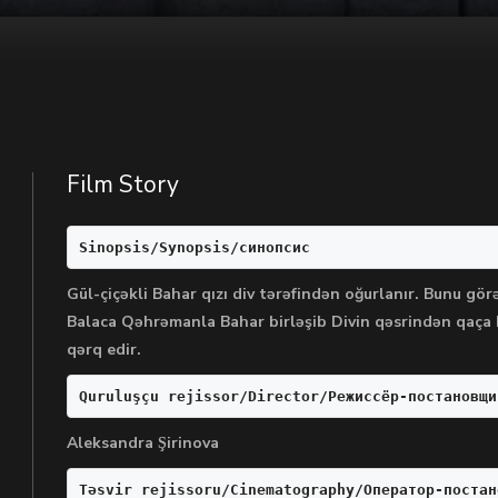
Film Story
Sinopsis/Synopsis/синопсис
Gül-çiçəkli Bahar qızı div tərəfindən oğurlanır. Bunu g
Balaca Qəhrəmanla Bahar birləşib Divin qəsrindən qaça bi
qərq edir.
Quruluşçu rejissor/Director/Режиссёр-постановщи
Aleksandra Şirinova
Təsvir rejissoru/Cinematography/Оператор-постан