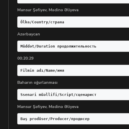
Mansur Şəfiyev, Mədinə Əliyeva
Ölkə/Country/страна
Azərbaycan
Müddət/Duration продолжительность
00:20:29
Filmin adı/Name/имя
Baharın oğurlanması
Ssenari müəllifi/Script/сценарист
Mansur Şəfiyev, Mədinə Əliyeva
Baş prodüser/Producer/продюсер