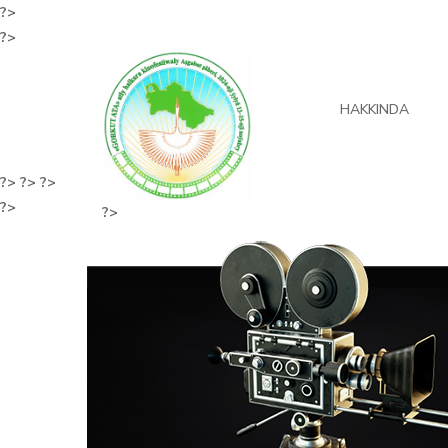
?>
?>
HAKKINDA
?>
?>
?>
?>
?>