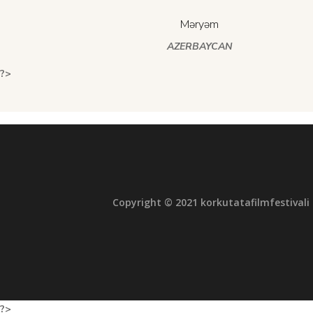
Məryəm
AZERBAYCAN
?>
?>
Copyright © 2021 korkutatafilmfestivali 
?>