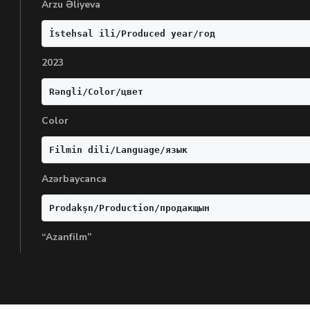
Arzu Əliyeva
İstehsal ili/Produced year/год
2023
Rəngli/Color/цвет
Color
Filmin dili/Language/язык
Azərbaycanca
Prodakşn/Production/продакщын
“Azanfilm”